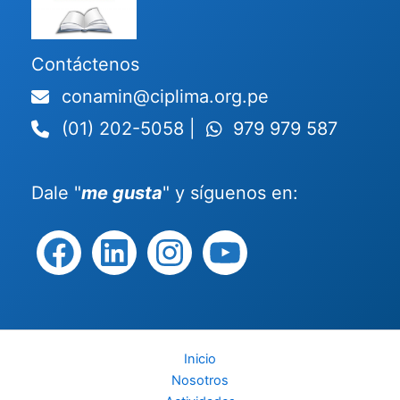
Facebook
LinkedIn
Instagram
YouTube
Contáctenos
conamin@ciplima.org.pe
(01) 202-5058 |
979 979 587
Dale "
me gusta
" y síguenos en:
Inicio
Nosotros