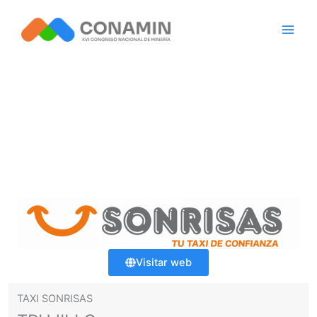
Saltar
al
contenido
TAXIS EN TRUJILLO
Visitar web
TAXI SONRISAS